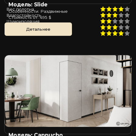
Модель: Slide
Вес полотна
Особенности: Раздвижные
Влагостойкость
Стоимость от: 495 $
Шумоизоляция
Пожаростойкость
Детальнее
Цена
Модель: Cappucho