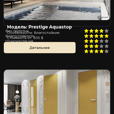
Модель: Prestige Aquastop
Вес полотна
Особенности: Влагостойкие
Влагостойкость
Стоимость от: 305 $
Шумоизоляция
Пожаростойкость
Детальнее
Цена