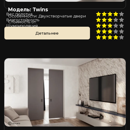
Модель: Twins
Вес полотна
Особенности: Двухстворчатые двери
Влагостойкость
Стоимость от:
Шумоизоляция
Пожаростойкость
Детальнее
Цена