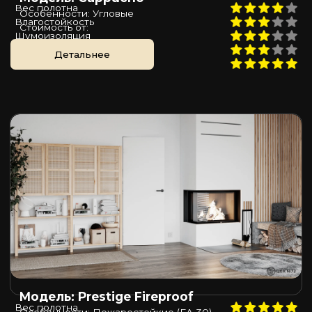
Вес полотна
Особенности: Угловые
Влагостойкость
Стоимость от:
Шумоизоляция
Пожаростойкость
Детальнее
Цена
Модель: Prestige Fireproof
Вес полотна