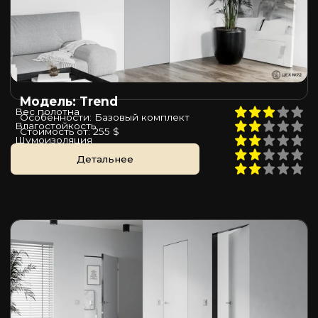
Модель: Trend
Вес полотна
Особенности: Базовый комплект
Влагостойкость
Стоимость от: 255 $
Шумоизоляция
Пожаростойкость
Детальнее
Цена