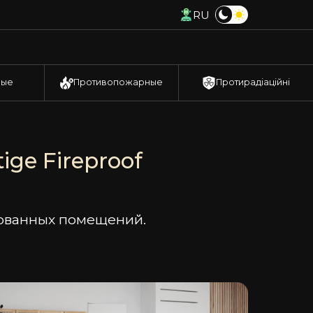
RU
ные
Противопожарные
Протирадіаційні
ge Fireproof
рованных помещений.