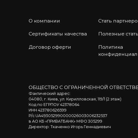
О компании
Стать партнер
Сертификаты качества
Полезные стат
Договор оферти
Политика
конфиденциал
ОБЩЕСТВО С ОГРАНИЧЕННОЙ ОТВЕТСТВ
Фактический адрес:
04080, г. Киев, ул. Кирилловская, 119/1 (2 этаж)
Код по ЕГРПОУ 42378064
ИНН 423780626599
Р/с UA493052990000026003006232537
в АО КБ «ПРИВАТБАНК» МФО 305299
Директор: Ткаченко Игорь Геннадиевич