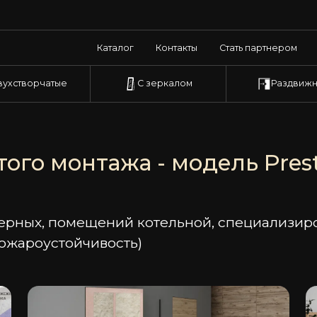
Каталог
Контакты
Стать партнером
вухстворчатые
С зеркалом
Раздвиж
ого монтажа - модель Presti
верных, помещений котельной, специализи
пожароустойчивость)