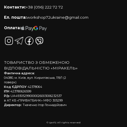
Контакти:
+38 (096) 222 72 72
Ел. пошта:
workshop72ukraine@gmail.com
Оплата:
ТОВАРИСТВО З ОБМЕЖЕНОЮ
ВІДПОВІДАЛЬНІСТЮ «МІРАКЕЛЬ»
Фактична адреса:
04080, м. Київ, вул. Кирилівська, 119/1 (2
поверх)
Код ЄДРПОУ
42378064
ІПН
423780626599
Р/р
UA493052990000026003006232537
в АТ КБ «ПРИВАТБАНК» МФО 305299
Директор:
Ткаченко Ігор Геннадійович
© Цех72. All rights reserved