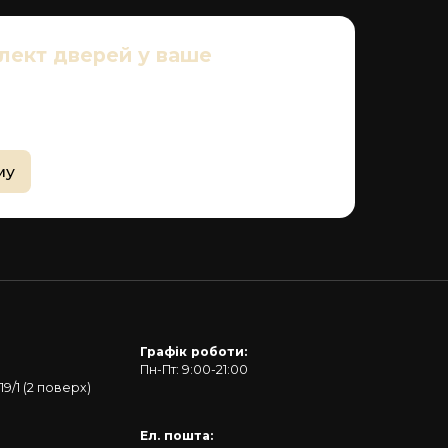
лект дверей у ваше
аш менеджер зв'яжеться з Вами і допоможе з
му
Графік роботи:
Пн-Пт: 9:00-21:00
19/1 (2 поверх)
Ел. пошта: