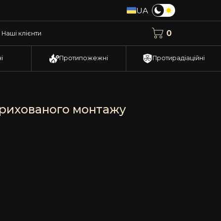
UA
0
Наші клієнти
і
Протипожежні
Протирадіаційні
прихованого монтажу