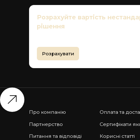
Розрахуйте вартість нестанда
рішення
Скористайтесь нашим калькулятором щоб дізнатис
нестандартних дверей
Розрахувати
Про компанію
Оплата та дост
Партнерство
Сертифікати яко
Питання та відповіді
Корисні статті