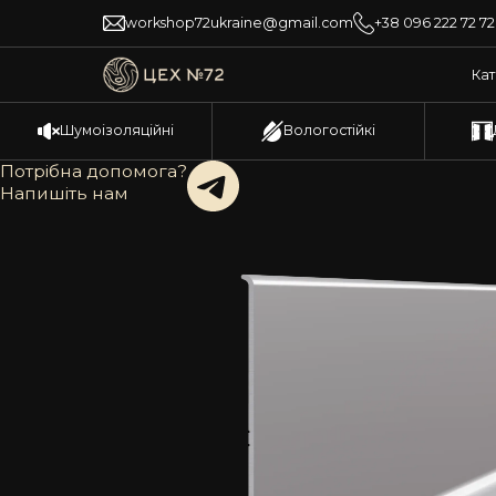
workshop72ukraine@gmail.com
+38 096 222 72 72
Ка
Шумоізоляційні
Вологостійкі
Потрібна допомога?
Напишіть нам