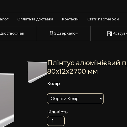
талог
Оплата та доставка
Контакти
Стати партнером
Двостворчаті
З дзеркалом
Розсувн
Плінтус алюмінієвий 
80х12х2700 мм
Колір
Кількість