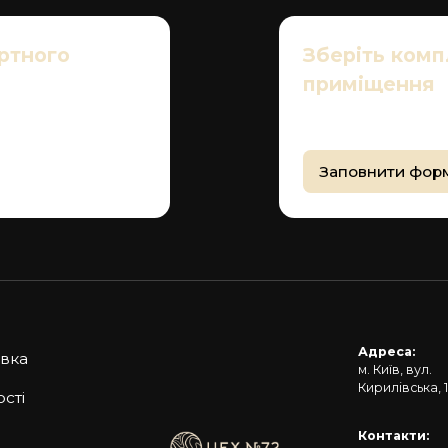
ртного
Зберіть комп
приміщення
ь вартість будь-яких
Заповніть форму та н
підбором дверей
Заповнити фор
Адреса:
авка
м. Київ, вул.
Кирилівська, 1
сті
Контакти: